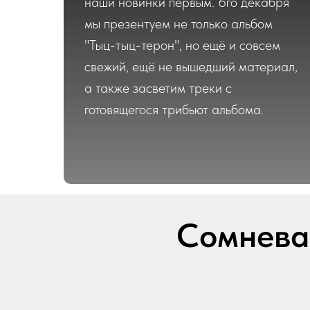
наши новинки первым. 6го декабря
мы презентуем не только альбом
"Тыц-тыц-терон", но ещё и совсем
свежий, ещё не вышедший материал,
а также засветим треки с
готовящегося трибьют альбома.
Сомнева