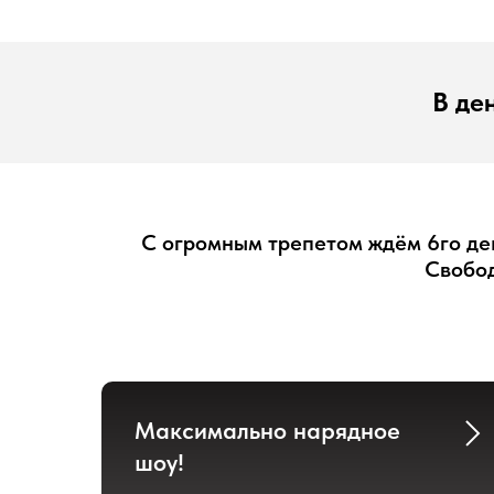
В де
С огромным трепетом ждём 6го де
Свобод
Максимально нарядное
шоу!