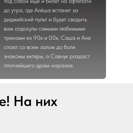
под собой ещё и билет на афтепати
до утра, где Алёша встанет за
диджейский пульт и будет сводить
вам олдскулы самыми любимыми
треками из 90х и 00х, Саша и Аня
споют со всем залом до боли
знакомы хитяры, а Савчук раздаст
плотнейшего драм-караоке.
! На них